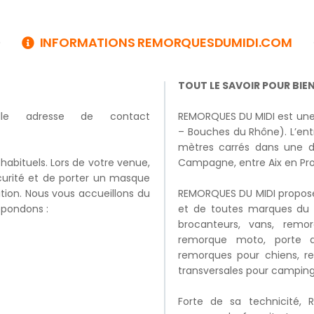
INFORMATIONS REMORQUESDUMIDI.COM
TOUT LE SAVOIR POUR BIE
le adresse de contact
REMORQUES DU MIDI est une 
– Bouches du Rhône). L’entr
mètres carrés dans une d
habituels. Lors de votre venue,
Campagne, entre Aix en Pro
urité et de porter un masque
ition. Nous vous accueillons du
REMORQUES DU MIDI propose 
épondons :
et de toutes marques du 
brocanteurs, vans, remor
remorque moto, porte qua
remorques pour chiens, r
transversales pour camping 
Forte de sa technicité, 