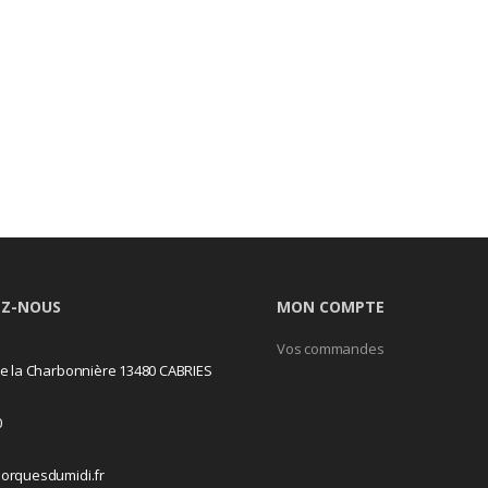
Z-NOUS
MON COMPTE
Vos commandes
e la Charbonnière 13480 CABRIES
0
orquesdumidi.fr