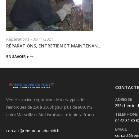
Réparations
-
06/11/2021
RÉPARATIONS, ENTRETIEN ET MAINTENANCE DE REMORQUES
EN SAVOIR +
CONTACTE
ADRESSE
Vente, location, réparation de tous types de
255 chemin d
remorques de 250 à 3500 kg sur plus de 8000 m2
TÉLÉPHONE
entre Marseille et Aix. Livraison sur toute la France
04 42 31 80 8
EMAIL
contact@remorquesdumidi.fr
contact@rem