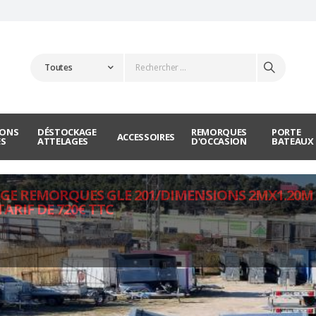
IONS
DÉSTOCKAGE
REMORQUES
PORTE
ACCESSOIRES
ES
ATTELAGES
D'OCCASION
BATEAUX
GE REMORQUES GLE 201/DIMENSIONS 2MX1.20M
TARIF DE 720€ TTC