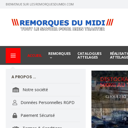
BIENVENUE SUR LES REMORQUESDUMIDI.COM
REMORQUES
CATALOGUES
RÉALISAT
ACCUEIL
ATTELAGES
ATTELAG
A PROPOS ...
DESTOCKA
500KG AU 
Notre société
CLIQUEZ ICI
Données Personnelles RGPD
Paiement Sécurisé