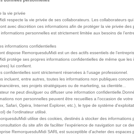
os données personnelles
 la vie privée
 respecte la vie privée de ses collaborateurs. Les collaborateurs qui 
eront avec discrétion ces informations afin de protéger la vie privée des 
es informations personnelles est strictement limitée aux besoins de l’entr
s informations confidentielles
ont dispose RemorquesduMidi est un des actifs essentiels de l’entrepri
i protège ses propres informations confidentielles de même que les i
ires) lui confient.
s confidentielles sont strictement réservées à l’usage professionnel.
s incluent, entre autres, toutes les informations non publiques concer
nancières, ses projets stratégiques ou de marketing, sa clientèle...
teur ne peut divulguer ou diffuser une information confidentielle.Donnée
mations non personnelles peuvent être recueillies a l'occasion de votre
x, Safari, Opéra, Internet Explorer, etc.), le type de système d'exploita
ol) de l'ordinateur utilisé.
rquesduMidi utilise des cookies, destinés à stocker des informations po
consultation du site afin de faciliter l'expérience de navigation sur ce der
reprise RemorquesduMidi SARL est susceptible d'acheter des espaces pub