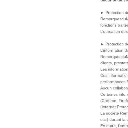
Sécurité de v
► Protection de
RemorquesduMidi
fonctions trait
L’utilisation d
► Protection de
L’information d
RemorquesduMid
clients, prestata
Les information
Ces information
performances fi
Aucun collabora
Certaines infor
(Chrome, Firefo
(Internet Protoc
La société Remo
etc.) durant la 
En outre, l'ent