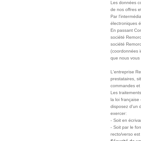
Les données col
de nos offres et
Par l'interméd
électroniques 
En passant Comm
société Remorqu
société Remorq
(coordonnées i
que nous vous 
L'entreprise R
prestataires, s
commandes et de
Les traitements
la loi français
disposez d'un d
exercer:
- Soit en écri
- Soit par le f
recto/verso est