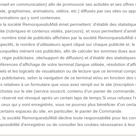
seil en communication) afin de promouvoir ses activités et ses offres 
texte, graphismes, animations, vidéos, etc.) diffusés par ces sites ou app
formations qui y sont contenues.
 la société RemorquesduMidi émet permettent :d'établir des statistique
te (rubriques et contenus visités, parcours), et nous permettent d'amélio
e nombre total de publicités affichées par la société RemorquesduMidi su
pectifs, le nombre d'utilisateurs ayant cliqué sur chaque publicité et, le
uxquelles mènent ces publicités, afin de calculer les sommes dues aux 
égie publicitaire, site/support de diffusion) et d'établir des statistique
férences d'affichage de votre terminal (langue utilisée, résolution d'affic
iels et les logiciels de visualisation ou de lecture que ce terminal compo
 publicitaires, selon la navigation de ce terminal et/ou en fonction 
s relatives à un formulaire que vous avez rempli sur le site (inscriptio
hoisis sur le site (service souscrit, contenu d'un panier de commande
 réservé est révoqué après un certain laps de temps.Si vous refusez l'
ceux qui y sont enregistrés, vous ne pourrez plus bénéficier d'un cer
ertains espaces du site, en particulier, le panier de Commande.
, la société RemorquesduMidi décline toute responsabilité pour les co
impossibilité d'enregistrer ou de consulter les cookies nécessaires à l