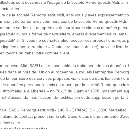
lectées sont destinées à l'usage de la société RemorquesduMidi, afin 
 actualités.
iaire de la société RemorquesduMidi, et si vous y avez expressément c
émanant de partenaires commerciaux de la société RemorquesduMidi.
ande sur le site, ou après avoir fourni sur le site vos données perso
esduMidi, sous forme de newsletters, emails événementiels ou emails d
uesduMidi. Si vous ne souhaitez plus recevoir ces propositions, vous 
ndiquées dans la rubrique « Contactez-nous » du site) ou via le lie
envoyons ou dans votre compte client.
emorquesduMidi SASU est responsable du traitement de vos données. Ell
itués dans et hors de l'Union européenne, auxquels l'entreprise Remor
 la fourniture des services proposés via le site ou dans les conditions 
 de données personnelles mis en œuvre par la société RemorquesduMidi vi
e « Informatique & Libertés » no 78-17 du 6 janvier 1978, notamment au
roit d'accès, de modification, de rectification et de suppression port
vant à: SASU RemorquesduMidi - 146 RUE PARADIS - 13006 Marseille;
ormulaire de contact présent sur le site.Dans le cas d’une demande d’ac
 nécessaire.