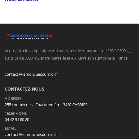
Vente, location, réparation de tous types de remorques de 250 à 3500 kg
sur plus de 8000 m2 entre Marseille et Aix. Livraison sur toute la France
contact@remorquesdumidi.fr
CONTACTEZ-NOUS
ADRESSE
255 chemin de la Charbonnière 13480 CABRIES
TÉLÉPHONE
04 42 31 80 80
EMAIL
contact@remorquesdumidi.fr