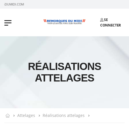
DI.COM
SE
CONNECTER
RÉALISATIONS
ATTELAGES
Attelages
Réalisations attelages