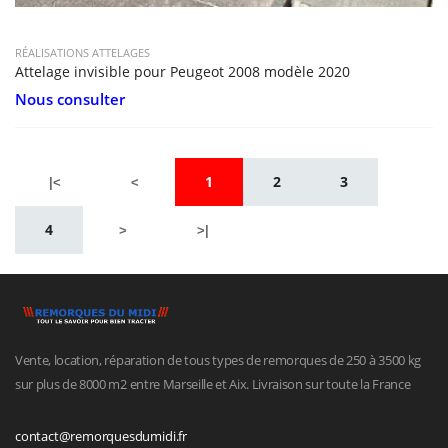
RÉALISATIONS ATTELAGES
Attelage invisible pour Peugeot 2008 modèle 2020
Nous consulter
1
2
3
|<
<
4
>
>|
Vente, location, réparation de tous types de remorques de 250 à 3500 kg
sur plus de 8000 m2 entre Marseille et Aix. Livraison sur toute la France
contact@remorquesdumidi.fr