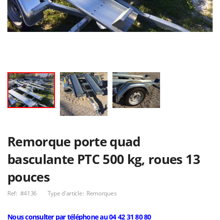
Remorque plateau
Remorques porte
rabaissable au sol
caddies
HKT Senko
Nous consulter
Nous consulter
Humbaur
multi-rouleaux
Attelage neuf Jeep
AREA modèle
Commander
A222S
5 300,00€
50,00€
Remorque porte quad
basculante PTC 500 kg, roues 13
pouces
Ref:
#4136
Type d'article:
Remorques
Nous consulter par téléphone au 04 42 31 80 80