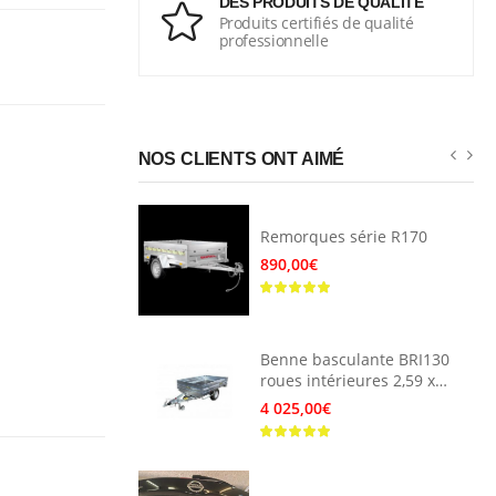
DES PRODUITS DE QUALITÉ
Produits certifiés de qualité
professionnelle
NOS CLIENTS ONT AIMÉ
Remorques série R170
ur transport
890,00€
ter
Benne basculante BRI130
roues intérieures 2,59 x
atique sur
1,59 m
4 025,00€
r
ter