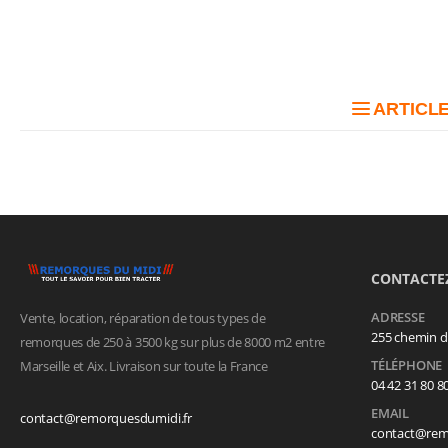
ARTICLE
CONTACTE
ADRESSE
Vente, location, réparation de tous types de
255 chemin d
remorques de 250 à 3500 kg sur plus de 8000 m2 entre
TÉLÉPHONE
Marseille et Aix. Livraison sur toute la France
04 42 31 80 8
EMAIL
contact@remorquesdumidi.fr
contact@rem