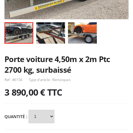
Attelage Dacia
Remorque plateau
Duster GPL
type TM modèle
CPF 4 m x 2 m
Nous consulter
4 400,00€
Attelage Chrysler
multi-rouleaux
Voyager de 96 à
AREA modèle
2001
A252S
50,00€
5 960,00€
Porte voiture 4,50m x 2m Ptc
2700 kg, surbaissé
Ref:
#6154
Type d'article:
Remorques
3 890,00 €
TTC
QUANTITÉ :