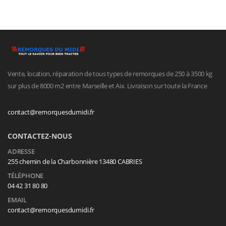
Vente, location, réparation de tous types de remorques de 250 à 3500 kg
sur plus de 8000 m2 entre Marseille et Aix. Livraison sur toute la France
contact@remorquesdumidi.fr
CONTACTEZ-NOUS
ADRESSE
255 chemin de la Charbonnière 13480 CABRIES
TÉLÉPHONE
04 42 31 80 80
EMAIL
contact@remorquesdumidi.fr