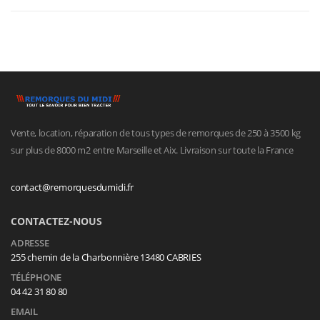
Vente, location, réparation de tous types de remorques de 250 à 3500 kg
sur plus de 8000 m2 entre Marseille et Aix. Livraison sur toute la France
contact@remorquesdumidi.fr
CONTACTEZ-NOUS
ADRESSE
255 chemin de la Charbonnière 13480 CABRIES
TÉLÉPHONE
04 42 31 80 80
EMAIL