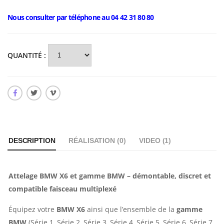
Nous consulter par téléphone au 04 42 31 80 80
QUANTITÉ :
DESCRIPTION
RÉALISATION (
0
)
VIDEO (
1
)
Attelage BMW X6 et gamme BMW – démontable, discret et
compatible faisceau multiplexé
Équipez votre
BMW X6
ainsi que l’ensemble de la
gamme
BMW
(Série 1, Série 2, Série 3, Série 4, Série 5, Série 6, Série 7,