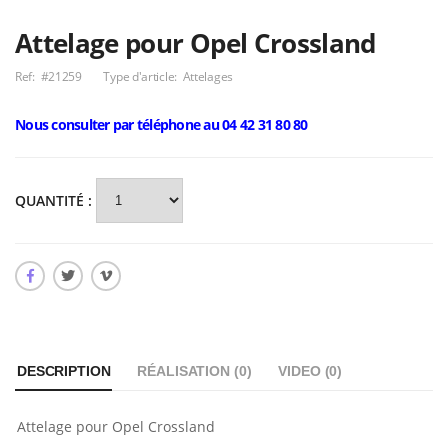
Remorque
magasin Gamme
Attelage pour Opel Crossland
BC en total
Nous consulter
Utilitaire très
covering
Ref:
#21259
Type d'article:
Attelages
robuste en acier
PTC 1300 kg
2 690,00€
Rotule
Nous consulter par téléphone au 04 42 31 80 80
escamotable
automatique sur
Nous consulter
Remorque
Infiniti FX30D
magasin Humbaur
modèle 5901
QUANTITÉ :
Nous consulter
DESCRIPTION
RÉALISATION (
0
)
VIDEO (
0
)
Attelage pour Opel Crossland