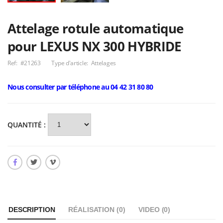
Cargo C300 Debon
fourgon
Remorques
Aluminium
Attelage rotule automatique
6 090,00€
transversales pour
motos, vélos, mp3
1 990,00€
pour LEXUS NX 300 HYBRIDE
multi-rouleaux
Ref:
#21263
Type d'article:
Attelages
AREA modèle
Tribenne Debon P
A353S
9 044,00€
3 3 Black édition
Nous consulter par téléphone au 04 42 31 80 80
PTC 3500KG
7 990,00€
QUANTITÉ :
DESCRIPTION
RÉALISATION (
0
)
VIDEO (
0
)