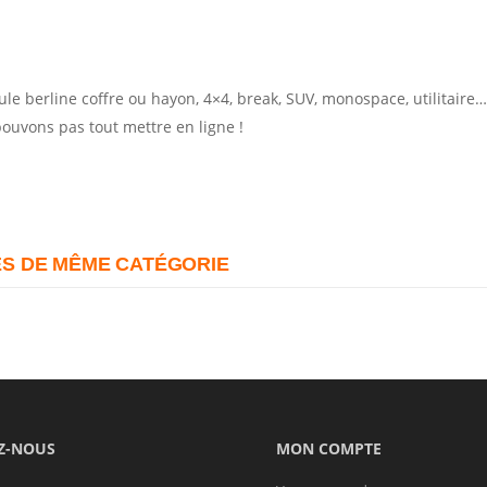
Nous consulter
le berline coffre ou hayon, 4×4, break, SUV, monospace, utilitaire…
pouvons pas tout mettre en ligne !
S DE MÊME CATÉGORIE
Z-NOUS
MON COMPTE