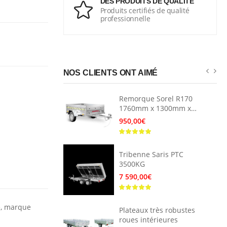
DES PRODUITS DE QUALITÉ
Produits certifiés de qualité
professionnelle
NOS CLIENTS ONT AIMÉ
r Hyundai
Remorque Sorel R170
1760mm x 1300mm x
400mm
ter
950,00€
ep COMPASS
Tribenne Saris PTC
3500KG
7 590,00€
urgon
serie à
ne, marque
Plateaux très robustes
ter
roues intérieures