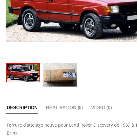
DESCRIPTION
RÉALISATION (
0
)
VIDEO (
0
)
Ferrure d’attelage neuve pour Land Rover Discovery de 1989 à 1
Brink.