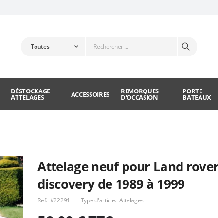
DÉSTOCKAGE
REMORQUES
PORTE
ACCESSOIRES
ATTELAGES
D'OCCASION
BATEAUX
Attelage neuf pour Land rove
discovery de 1989 à 1999
Ref:
#22291
Type d'article:
Attelages