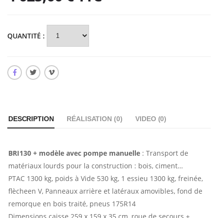
QUANTITÉ :
DESCRIPTION
RÉALISATION (
0
)
VIDEO (
0
)
BRI130 + modèle avec pompe manuelle
: Transport de
matériaux lourds pour la construction : bois, ciment…
PTAC 1300 kg, poids à Vide 530 kg, 1 essieu 1300 kg, freinée,
flècheen V, Panneaux arrière et latéraux amovibles, fond de
remorque en bois traité, pneus 175R14
Dimensions caisse 259 x 159 x 35 cm, roue de secours +