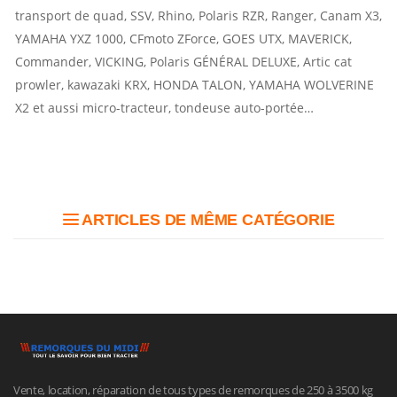
transport de quad, SSV, Rhino, Polaris RZR, Ranger, Canam X3,
YAMAHA YXZ 1000, CFmoto ZForce, GOES UTX, MAVERICK,
Commander, VICKING, Polaris GÉNÉRAL DELUXE, Artic cat
prowler, kawazaki KRX, HONDA TALON, YAMAHA WOLVERINE
X2 et aussi micro-tracteur, tondeuse auto-portée…
ARTICLES DE MÊME CATÉGORIE
Vente, location, réparation de tous types de remorques de 250 à 3500 kg