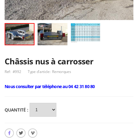
Remorques ECPC 2
Attelage pour VW
m, 2m50 ou 3
Polo hayon
mètres 1800 à
Nous consulter
50,00€
3500 kg
Remorque pour
Plateaux très
distribution de
robustes roues
gas-oil ADR
intérieures
Nous consulter
Nous consulter
Châssis nus à carrosser
Ref:
#992
Type d'article:
Remorques
Nous consulter par téléphone au 04 42 31 80 80
QUANTITÉ :