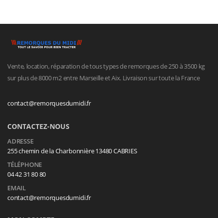
Vente, location, réparation de tous types de remorques de 250 à 3500 kg
sur plus de 8000 m2 entre Marseille et Aix. Livraison sur toute la France
contact@remorquesdumidi.fr
CONTACTEZ-NOUS
ADRESSE
255 chemin de la Charbonnière 13480 CABRIES
TÉLÉPHONE
04 42 31 80 80
EMAIL
contact@remorquesdumidi.fr