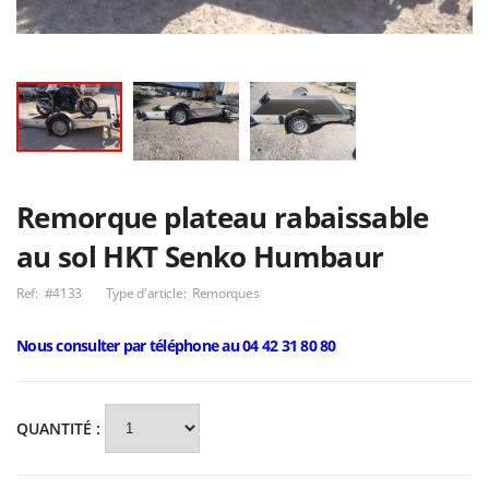
Sorel N255 B
Remorque
1 080,00€
transport d’un
chien avec capot
600,00€
Porte-engin 11
tonnes
multi-rouleaux
Nous consulter
AREA modèle
Remorque plateau rabaissable
A352S
8 044,00€
au sol HKT Senko Humbaur
Ref:
#4133
Type d'article:
Remorques
Nous consulter par téléphone au 04 42 31 80 80
QUANTITÉ :