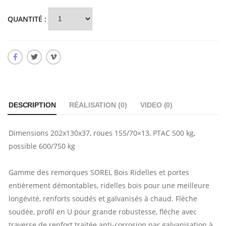
QUANTITÉ :
DESCRIPTION
RÉALISATION (
0
)
VIDEO (
0
)
Dimensions 202x130x37, roues 155/70×13, PTAC 500 kg,
possible 600/750 kg
Gamme des remorques SOREL Bois Ridelles et portes
entièrement démontables, ridelles bois pour une meilleure
longévité, renforts soudés et galvanisés à chaud. Flèche
soudée, profil en U pour grande robustesse, flèche avec
traverse de renfort traitée anti-corrosion par galvanisation à