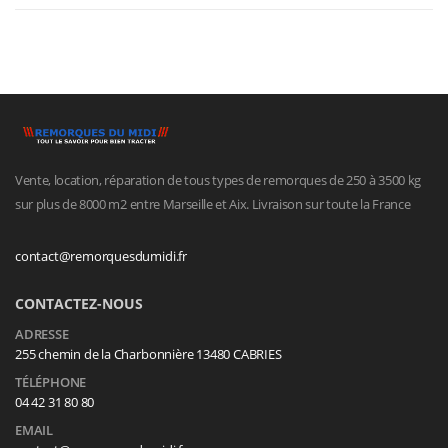
Vente, location, réparation de tous types de remorques de 250 à 3500 kg
sur plus de 8000 m2 entre Marseille et Aix. Livraison sur toute la France
contact@remorquesdumidi.fr
CONTACTEZ-NOUS
ADRESSE
255 chemin de la Charbonnière 13480 CABRIES
TÉLÉPHONE
04 42 31 80 80
EMAIL