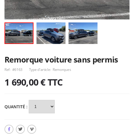
Remorque WT
Remorques série
Metall 5 box
R150
Nous consulter
790,00€
Remorque fourgon
crèperie II
Attelage Peugeot
307 et Citroën C4
Nous consulter
60,00€
Remorque voiture sans permis
Ref:
#6163
Type d'article:
Remorques
1 690,00 €
TTC
QUANTITÉ :