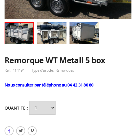
Attelage Jeep
COMPASS
Attelage neuf Kia
Rio
80,00€
50,00€
Remorque porte
double SSV ou
Tribenne Debon
plusieurs quads
6 890,00€
PW2 4 PTC 2600KG
6 790,00€
Remorque WT Metall 5 box
Ref:
#14191
Type d'article:
Remorques
Nous consulter par téléphone au 04 42 31 80 80
QUANTITÉ :