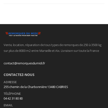
Vente, location, réparation de tous types de remorques de 250 à 3500 kg
sur plus de 8000 m2 entre Marseille et Aix. Livraison sur toute la France
contact@remorquesdumidi.fr
CONTACTEZ-NOUS
ADRESSE
255 chemin de la Charbonnière 13480 CABRIES
TÉLÉPHONE
04 42 31 80 80
EMAIL