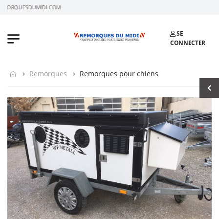
EMORQUESDUMIDI.COM
SE
CONNECTER
Remorques
Remorques pour chiens
Remorque plateau
Four professionnel
rabaissable au sol
Nous consulter
HKT Senko
Nous consulter
Humbaur