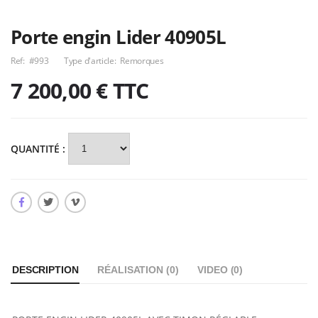
Porte engin Lider 40905L
Ref:
#993
Type d'article:
Remorques
7 200,00 €
TTC
QUANTITÉ :
DESCRIPTION
RÉALISATION (
0
)
VIDEO (
0
)